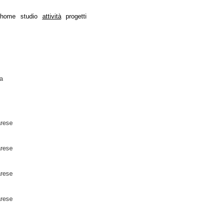
home
studio
attività
progetti
ca
arese
arese
arese
arese