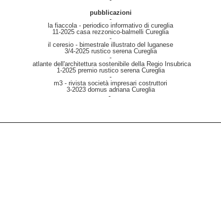
pubblicazioni
-
la fiaccola - periodico informativo di cureglia
11-2025 casa rezzonico-balmelli Cureglia
-
il ceresio - bimestrale illustrato del luganese
3/4-2025 rustico serena Cureglia
-
atlante dell'architettura sostenibile della Regio Insubrica
1-2025 premio rustico serena Cureglia
-
m3 - rivista società impresari costruttori
3-2023 domus adriana Cureglia
-