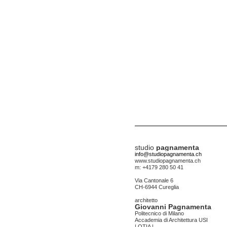
studio
pagnamenta
info@studiopagnamenta.ch
www.studiopagnamenta.ch
m: +4179 280 50 41
Via Cantonale 6
CH-6944 Cureglia
architetto
Giovanni Pagnamenta
Politecnico di Milano
Accademia di Architettura USI
| OTIA |